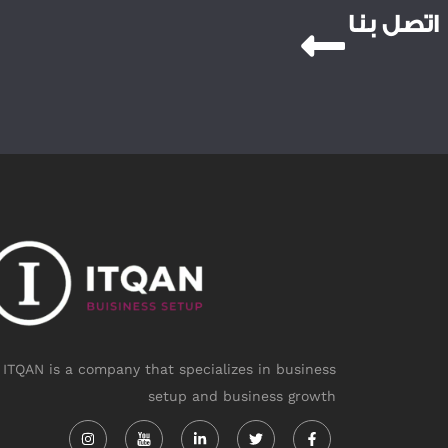
اتصل بنا
ITQAN is a company that specializes in business
setup and business growth
Instagram
Linkedin-
Twitter
Facebook-
in
f