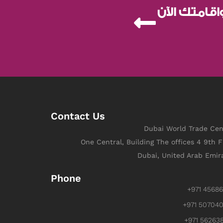
امتك الآن
Contact Us
Dubai World Trade Cen
One Central, Building The offices 4 9th F
Dubai, United Arab Emir
Phone
+971 4568
+971 50704
+971 56263