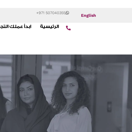
+971 507040355
English
الرئيسية
ابدأ عملك التج