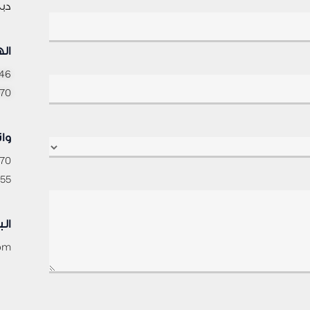
دبى
ال
46
70
وا
70
55
الب
com