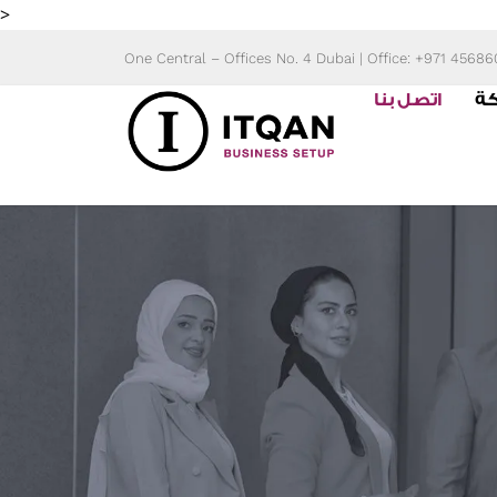
Skip
>
to
One Central – Offices No. 4 Dubai | Office: +971 4568
content
كة
اتصل بنا