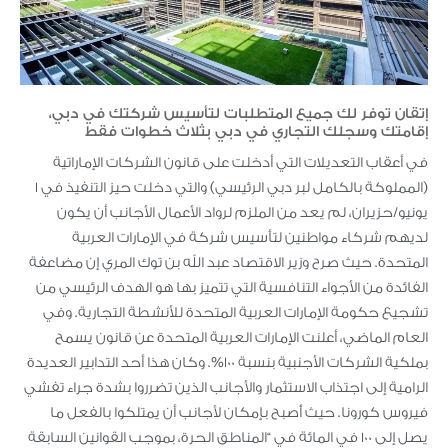
إتقان توفر لك جميع المتطلبات لتأسيس شركتك في دبي،
إقامتك وسجلك التجاري في دبي بثلاث خطوات فقط
في أعقاب التعديلات التي أدخلت على قانون الشركات الإماراتية
(المملوكة بالكامل لبر دبي الرئيسي) والتي دخلت حيز التنفيذ في 1
يونيو/حزيران، لم يعد من الملزم لرواد الأعمال الأجانب أن يكون
لديهم شركاء مواطنين لتأسيس شركة في الإمارات العربية
المتحدة. حيث صرح وزير الاقتصاد عبد الله بن توك المري إن مضاعفة
الفائدة من الأجواء التنافسية التي تتميز بها هو الهدف الرئيسي من
تشجيع حكومة الإمارات العربية المتحدة للأنشطة التجارية. وفي
العام الماضي، أعلنت الإمارات العربية المتحدة عن قانون يسمح
بملكية الشركات الأجنبية بنسبة 100%. وكان هذا أحد التدابير العديدة
الرامية إلى اجتذاب الاستثمار والأجانب الذين تضرروا بشدة جراء تفشي
فيروس كورونا. حيث أًصبح بإمكان لأجانب أن يمتلكوا بالفعل ما
يصل إلى 100 في المائة في “المناطق الحرة، بموجب القوانين السابقة