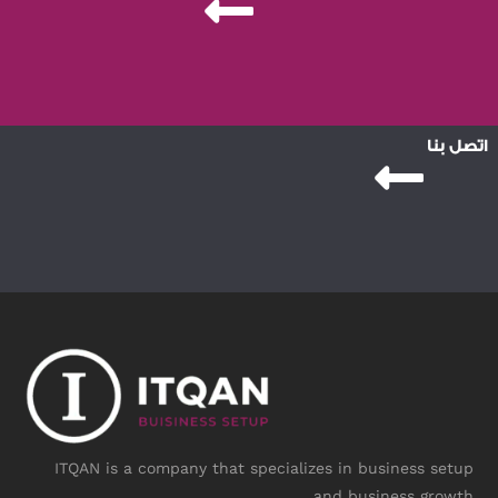
اتصل بنا
ITQAN is a company that specializes in business setup
and business growth