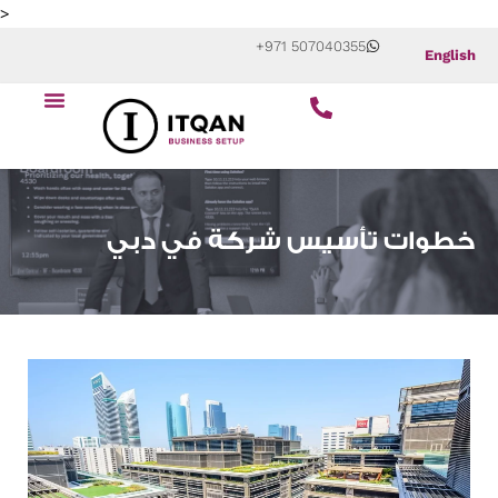
Skip
>
to
+971 507040355
English
content
ابدأ عملك التجاري
عن الشركة
خطوات تأسيس شركة في دبي