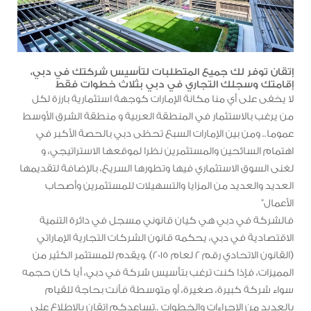
إتقان توفر لك جميع المتطلبات لتأسيس شركتك في دبي،
إقامتك وسجلك التجاري في دبي بثلاث خطوات فقط
لا يخفى على أي منا مكانة الإمارات كوجهة استثمارية بارزة لكل
من يرغب بالاستثمار في المنطقة العربية و منطقة الشرق الأوسط
عموما.. ومن بين الإمارات السبع تحظى دبي بالحصة الأكبر في
اهتمام السائحين والمستثمرين نظرا لموقعها الاستراتيجي، و
لغنى السوق الاستثماري فيها وتطورها السريع، بالإضافة لتقديمها
العديد والعديد من المزايا والتسهيلات للمستثمرين وأصحاب
الأعمال”
فالشركة في دبي هي كيان قانوني مسجل في دائرة التنمية
الاقتصادية في دبي، يحكمه قانون الشركات التجارية الإماراتي
(القانون الاتحادي رقم 2 لعام 2015) .ويقدم للمستثمر الكثير من
المميزات، فإذا كنت ترغب بتأسيس شركة في دبي، أيا كان حجمه
سواء شركة كبيرة، صغيرة، أو متوسطة فأنت بحاجة للقيام
بالعديد من الإجراءات والخطوات ..تساعدكم إتقان بالاطلاع على