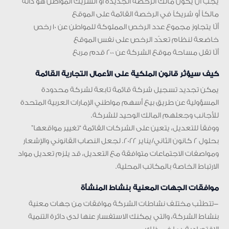
يجب أن يكون مالك الرخصة الجديدة أو الشريك المواطن هو ذاته
مالكاً أو شريكاً في الرخصة القائمة على الموقع
ألّا يتجاوز مجموع عدد الرخص المملوكة للمواطن عن 10 رخص
خاضعة لنظام تعدّد الرخص على نفس الموقع
ألّا تقل مساحة موقع الشركة عن 200 قدم مربع
كيف سيؤثر قانون الملكية على الأعمال التجارية القائمة
يمكن تجديد تسجيل شركة قائمة تابعة لشركة محدودة
المسؤولية عن طريق بيع أسهم مواطني الإمارات العربية المتحدة
للأجانب وجعلهم المالك الوحيد للشركة.
ووفقاً للتعديل، يتعين على الشركات القائمة “تغيير مواقعها”
بحلول 2 كانون الثاني/يناير 2022. لجعل النصاب القانوني والإشعار
ومواصفات الاجتماعات متوافقة مع التعديل، قد يلزم تعديل مواد
الارتباط الخاصة بالمكاتب المحلية.
موافقات الجهات المعنية بنشاط المنشأة
-تتطلّب مختلف نشاطات الشركة موافقات من جهات معنية
بنشاط الشركة، والتي يمكنك الاستفسار عنها لدى دائرة التنمية