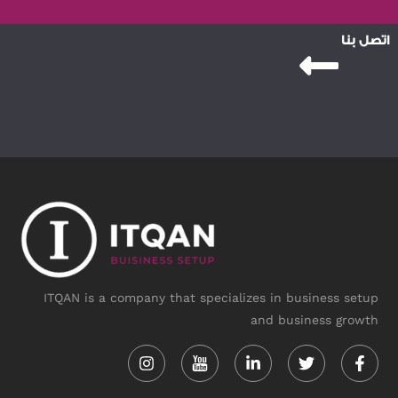
اتصل بنا
ITQAN is a company that specializes in business setup
and business growth
Instagram
Linkedin-
Twitter
Face
in
f