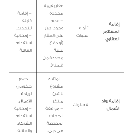
عقار بقيمة
محددة.
– إقامة
– عدم
قابلة
إقامة
2 أو 5
وجود رهن
للتجديد.
المستثمر
سنوات
على العقار
– إمكانية
العقاري
(أو دفع
استقدام
نسبة
العائلة.
محددة من
قيمته).
– امتلاك
– دعم
مشروع
حكومي
ناشئ
لريادة
إقامة رواد
مبتكر.
الأعمال.
5 سنوات
الأعمال
– موافقة
– إمكانية
الجهات
استقدام
المختصة
الشركاء
في دبي.
والعائلة.