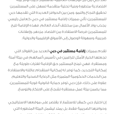
اقتصادية متطورة وبنية تحتية متقدمة تسهل على المستثمرين
تحقيق النجاح والنمو. ومن بين الحوافز العديدة التي تقدمها دبي
للمستثمرين، تأتي مميزات إقامة مستثمر في دبي كعامل رئيسي
يجذب رواد الأعمال من مختلف أنحاء العالم. فهذه الإقامة تتيح
للمستثمرين فرصة الاستفادة من اقتصاد مزدهر، وإعفاءات
ضريبية، وسهولة الوصول إلى الأسواق الإقليمية والدولية.
تقدم مميزات
إقامة مستثمر في دبي
العديد من الفوائد التي
تجعلها الخيار الأمثل للراغبين في تأسيس أعمالهم في بيئة آمنة
ومستقرة. فهي تمنح المستثمر حق الإقامة لفترات طويلة مع
إمكانية التجديد، كما توفر له إمكانية استقدام عائلته والاستفادة
من الخدمات الحكومية المتميزة مثل الرعاية الصحية والتعليم.
علاوة على ذلك، فإن دبي توفر حماية قانونية قوية للمستثمرين،
مما يضمن بيئة عمل مستقرة تشجع على الابتكار والتوسع.
إن اختيار دبي كمقر للاستثمار لا يقتصر على موقعها الاستراتيجي
وحوافزها الضريبية فقط، بل يمتد ليشمل البيئة المتطورة التي