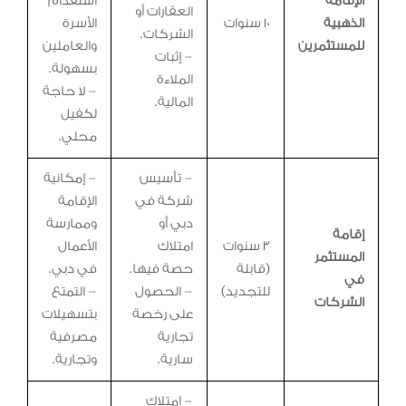
الإقامة
استقدام
العقارات أو
الذهبية
10 سنوات
الأسرة
الشركات.
للمستثمرين
والعاملين
– إثبات
بسهولة.
الملاءة
– لا حاجة
المالية.
لكفيل
محلي.
– تأسيس
– إمكانية
شركة في
الإقامة
دبي أو
وممارسة
إقامة
3 سنوات
امتلاك
الأعمال
المستثمر
(قابلة
حصة فيها.
في دبي.
في
للتجديد)
– الحصول
– التمتع
الشركات
على رخصة
بتسهيلات
تجارية
مصرفية
سارية.
وتجارية.
– امتلاك