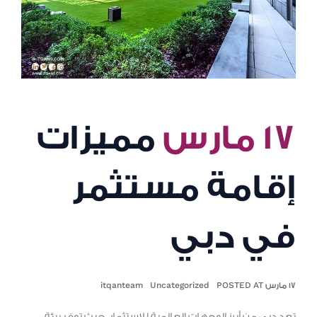
١٧ مارس
مميزات
إقامة مستثمر
في دبي
١٧ مارس POSTED AT
Uncategorized
itqanteam
تعد دبي من أبرز الوجهات العالمية للاستثمار، حيث توفر بيئة