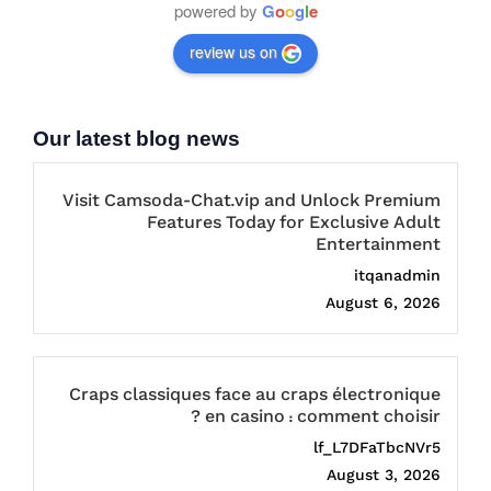
powered by
G
o
o
g
l
e
review us on
Our latest blog news
Visit Camsoda-Chat.vip and Unlock Premium
Features Today for Exclusive Adult
Entertainment
itqanadmin
August 6, 2026
Craps classiques face au craps électronique
en casino : comment choisir ?
lf_L7DFaTbcNVr5
August 3, 2026