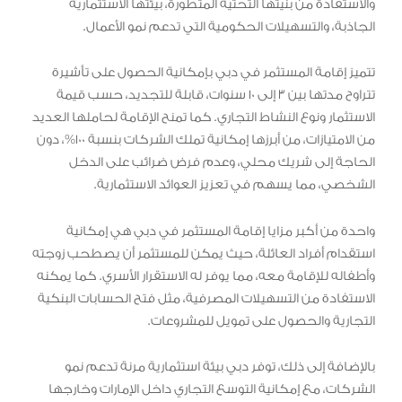
والاستفادة من بنيتها التحتية المتطورة، بيئتها الاستثمارية
الجاذبة، والتسهيلات الحكومية التي تدعم نمو الأعمال.
تتميز إقامة المستثمر في دبي بإمكانية الحصول على تأشيرة
تتراوح مدتها بين 3 إلى 10 سنوات، قابلة للتجديد، حسب قيمة
الاستثمار ونوع النشاط التجاري. كما تمنح الإقامة لحاملها العديد
من الامتيازات، من أبرزها إمكانية تملك الشركات بنسبة 100%، دون
الحاجة إلى شريك محلي، وعدم فرض ضرائب على الدخل
الشخصي، مما يسهم في تعزيز العوائد الاستثمارية.
واحدة من أكبر مزايا إقامة المستثمر في دبي هي إمكانية
استقدام أفراد العائلة، حيث يمكن للمستثمر أن يصطحب زوجته
وأطفاله للإقامة معه، مما يوفر له الاستقرار الأسري. كما يمكنه
الاستفادة من التسهيلات المصرفية، مثل فتح الحسابات البنكية
التجارية والحصول على تمويل للمشروعات.
بالإضافة إلى ذلك، توفر دبي بيئة استثمارية مرنة تدعم نمو
الشركات، مع إمكانية التوسع التجاري داخل الإمارات وخارجها