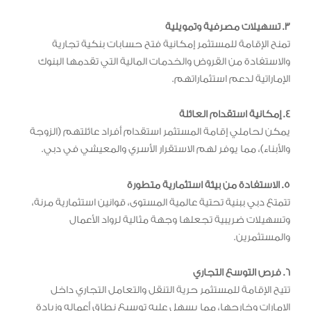
3. تسهيلات مصرفية وتمويلية
تمنح الإقامة للمستثمر إمكانية فتح حسابات بنكية تجارية
والاستفادة من القروض والخدمات المالية التي تقدمها البنوك
الإماراتية لدعم استثماراتهم.
4. إمكانية استقدام العائلة
يمكن لحاملي إقامة المستثمر استقدام أفراد عائلتهم (الزوجة
والأبناء)، مما يوفر لهم الاستقرار الأسري والمعيشي في دبي.
5. الاستفادة من بيئة استثمارية متطورة
تتمتع دبي ببنية تحتية عالمية المستوى، قوانين استثمارية مرنة،
وتسهيلات ضريبية تجعلها وجهة مثالية لرواد الأعمال
والمستثمرين.
6. فرص التوسع التجاري
تتيح الإقامة للمستثمر حرية التنقل والتعامل التجاري داخل
الإمارات وخارجها، مما يسهل عليه توسيع نطاق أعماله وزيادة