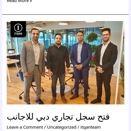
Read More »
فتح
سجل
تجاري
دبي
للاجانب
فتح سجل تجاري دبي للاجانب
Leave a Comment
/
Uncategorized
/
itqanteam