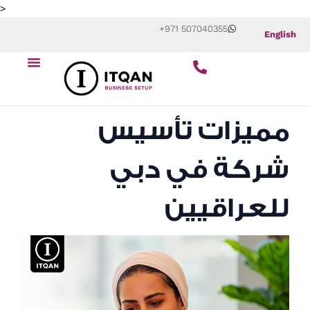
Skip
>
to
+971 507040355
English
content
ابدأ عملك التجاري
عن الشركة
مميزات تأسيس
شركة في دبي
للعراقيين