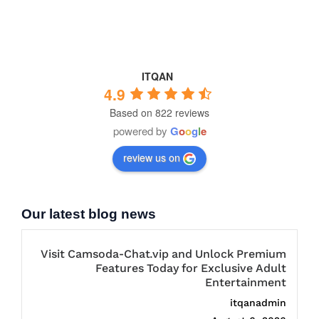
ITQAN
4.9
Based on 822 reviews
powered by
G
o
o
g
l
e
review us on
Our latest blog news
Visit Camsoda-Chat.vip and Unlock Premium
Features Today for Exclusive Adult
Entertainment
itqanadmin