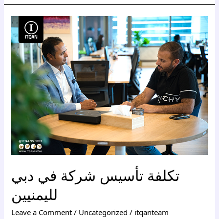
تكلفة
تأسيس
شركة
في
دبي
لليمنيين
تكلفة تأسيس شركة في دبي
لليمنيين
Leave a Comment
/
Uncategorized
/
itqanteam