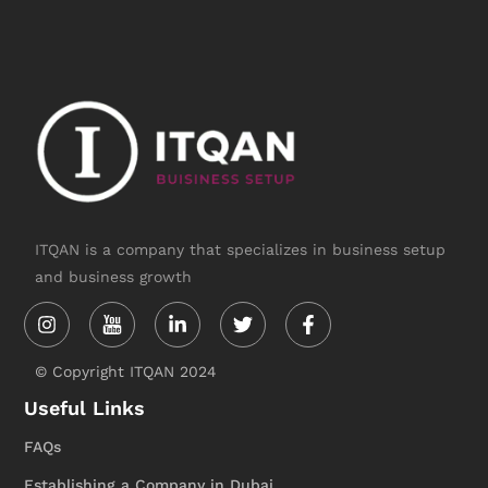
ITQAN is a company that specializes in business setup
and business growth
Instagram
Linkedin-
Twitter
Facebook-
in
f
© Copyright ITQAN 2024
Useful Links
FAQs
Establishing a Company in Dubai